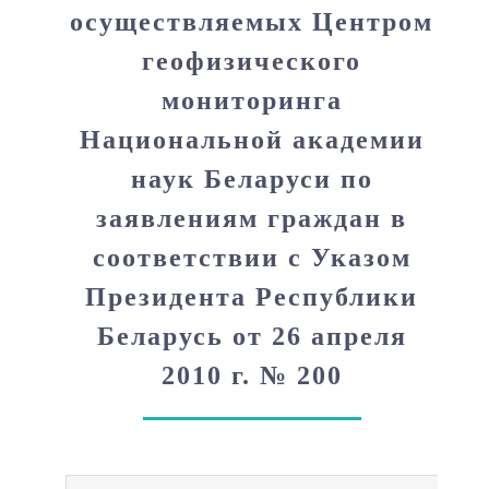
осуществляемых Центром
геофизического
Политика в области интеллектуальной собственности
Геофизическая обсерватория «Нарочь»
Сейсмологический мониторинг
Контактная информация
мониторинга
Национальной академии
Противодействие коррупции
Геофизическая обсерватория «Плещеницы»
Сейсмическое микрорайонирование
Электронные обращения
наук Беларуси по
Сейсмическая станция «Старобин» (локальная сеть
Система менеджмента качества
Георадарная съемка
Административные процедуры
заявлениям граждан в
наблюдений)
соответствии с Указом
Информирование общественности
График приема граждан руководством
Президента Республики
Беларусь от 26 апреля
Режим работы и приёма граждан с заявлениями
2010 г. № 200