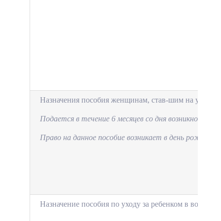
Назначения пособия жен­щинам, став-шим на учет в 
Подается в течение 6 ме­
сяцев со дня возникнове­
ния 
Право на данное пособие возникает в день рождения
Назначение пособия по уходу за ребенком в воз­расте 