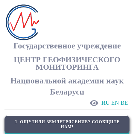
Skip
to
content
Государственное учреждение
ЦЕНТР ГЕОФИЗИЧЕСКОГО
МОНИТОРИНГА
Национальной академии наук
Беларуси
RU
EN
BE
ОЩУТИЛИ ЗЕМЛЕТРЯСЕНИЕ? СООБЩИТЕ
НАМ!