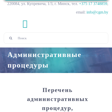
220084, ул. Купревича, 1/3, г. Минск, тел.
+375 17 3748859
,
email:
info@cgm.by
Toggle
Результат
Navigation
Главная
поиска:
Административные
О нас
процедуры
Администрация
Структура
Перечень
Нормативно-правовое обеспечение
Отдел обработки и анализа данных мониторинга
Направления для сотрудничества и услуги
административных
процедур,
Уровни взаимодействия
Отдел инженерно-информационного обеспечения
Оценка сейсмических воздействий
Контакты