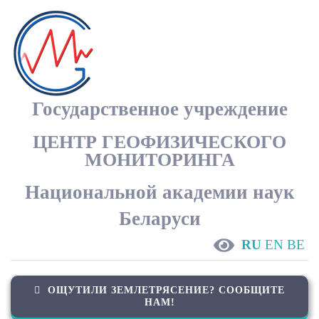
Skip
to
content
Государственное учреждение
ЦЕНТР ГЕОФИЗИЧЕСКОГО
МОНИТОРИНГА
Национальной академии наук
Беларуси
RU
EN
BE
ОЩУТИЛИ ЗЕМЛЕТРЯСЕНИЕ? СООБЩИТЕ
НАМ!