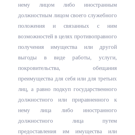
нему лицом либо иностранным
должностным лицом своего служебного
Политика в области интеллектуальной собственности
Геофизическая обсерватория «Нарочь»
Сейсмологический мониторинг
Контактная информация
положения и связанных с ним
возможностей в целях противоправного
Противодействие коррупции
Геофизическая обсерватория «Плещеницы»
Сейсмическое микрорайонирование
Электронные обращения
получения имущества или другой
Сейсмическая станция «Старобин» (локальная сеть
выгоды в виде работы, услуги,
Система менеджмента качества
Георадарная съемка
Административные процедуры
наблюдений)
покровительства, обещания
Информирование общественности
График приема граждан руководством
преимущества для себя или для третьих
лиц, а равно подкуп государственного
Режим работы и приёма граждан с заявлениями
должностного или приравненного к
нему лица либо иностранного
должностного лица путем
предоставления им имущества или