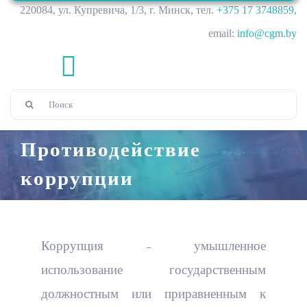
220084, ул. Купревича, 1/3, г. Минск, тел.
+375 17 3748859
,
email:
info@cgm.by
Toggle
Результат
Navigation
Главная
поиска:
Противодействие
О нас
коррупции
Администрация
Структура
Коррупция
˗ умышленное
Нормативно-правовое обеспечение
Отдел обработки и анализа данных мониторинга
Направления для сотрудничества и услуги
использование государственным
должностным или приравненным к
Уровни взаимодействия
Отдел инженерно-информационного обеспечения
Оценка сейсмических воздействий
Контакты