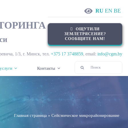
RU
EN
BE
ТОРИНГА
ОЩУТИЛИ
ЗЕМЛЕТРЯСЕНИЕ?
си
СООБЩИТЕ НАМ!
ревича, 1/3, г. Минск, тел.
+375 17 3748859
, email:
info@cgm.by
Результат
услуги
Контакты
поиска:
Главная страница
»
Сейсмическое микрорайонирование